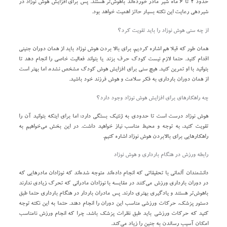
حدود ۲ تا ۶ ماه شیر مادر خورده‌اند باهوش‌تر هستند. پس برای افزایش هوش نوزاد در
شیردهی رعایت این نکته بسیار حائز اهمیت خواهد بود.
از چه سنی هوش نوزاد را باید تقویت کرد؟
همان‌ طور که قبلا هم اشاره کردیم، برای بالا بردن هوش نوزاد باید از همان دوران جنینی
اقدام کنید. حتما لازم نیست کودک حرف بزند یا بتواند فعالیت خاصی را انجام دهد تا
بتوانید با او تمرین کنید. هیچ سنی برای افزایش هوش کودک مشخص نشده، اما بهتر است
از همان دوران بارداری به فکر سلامت و هوش فرزند خود باشید.
چه راهکارهای برای افزایش هوش نوزاد وجود دارد؟
هوش نوزاد درست است تا حدودی به ژنتیک بستگی دارد؛ اما برای اینکه بتوانید آن را
تقویت کنید، به توجه و محیط مناسب نیاز خواهید داشت. در این بخش می‌خواهیم به
راهکارهایی برای بالابردن هوش نوزاد اشاره کنیم.
رابطه ورزش در هنگام بارداری و هوش نوزاد
دانشمندان آلمانی با تحقیقاتی که انجام داده‌اند متوجه شده‌اند که نوزادان مادرهایی که
در دوران بارداری ورزش می‌کنند در مقایسه با نوزادان مادرانی که تحرک زیادی ندارند
باهوش‌تر هستند و یادگیری بهتری دارند. پس مادران باردار در هنگام بارداری حتما طبق
دستور پزشک، حرکات ورزشی مناسب این دوران را انجام دهند. حتما به این نکته توجه
کنید که حرکات ورزشی باید طبق نظرات پزشک باشد، چرا که انجام ورزش نامناسب
امکان آسیب رساندن به جنین را زیاد می‌کند.