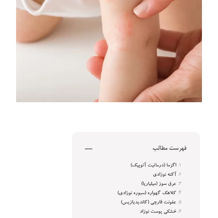
فهرست مطالب
اگزما (درماتیت آتوپیک)
آکنه نوزادی
عرق سوز (میلیاریا)
کلاهک گهواره (سبوره نوزادی)
عفونت قارچی (کاندیدیازیس)
خشکی پوست نوزاد