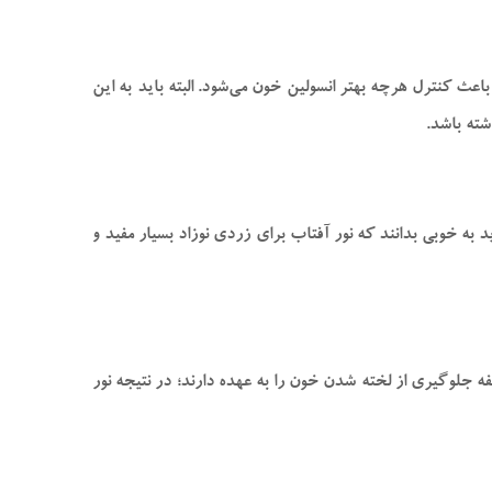
همان سنین کودکی می‌توان از عارضه دیابت جلوگیری کرد. قرار دادن کودک خود به‌ اندازه کافی در جلوی آفتاب و دریافت ویتامین D، باعث کنترل هرچه بهتر انسولین خون می‌شود. البته باید به این
شته باشد.
به‌ خوبی بدانند که نور آفتاب برای زردی نوزاد بسیار مفید و
 گفتیم؛ قرار دادن کودک در معرض نور خورشید ویتامین D آن را بهبود می‌بخشد. از آن جایی که ویتامین D و ویتامین K وظیفه جلوگیری از لخته شدن خون را به عهده دارند؛ در نتیجه نور