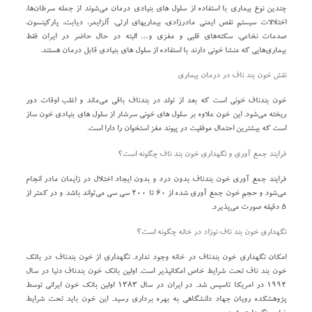
چندین نوع بیماری با استفاده از سلول های بنیادی درمان می‌شوند از جمله سرطان‌ها،
اختلالات سیستم نقص ایمنی مادرزادی، بیماریهای ارثی، آلزایمر، دیابت، پارکینسون،
صدمات نخاعی، سکته‌های قلبی و مغزی و… البته در حال حاضر در ایران فقط
بیماری‌هایی که منشا خونی دارند با استفاده از سلول های بنیادی قابل درمان هستند.
نقش خون بند ناف در درمان بیماری
خون بندناف خونی است که بعد از تولد در بندناف باقی می‌ماند و اغلب اوقات دور
ریخته می‌شود. این خون علاوه بر سلول های خونی سرشار از سلول های بنیادی خون ساز
است که بیشترین احتمال موفقیت در پیوند مغز استخوان را دارا است.
فرایند جمع آوری و نگهداری خون بند ناف چگونه است؟
فرایند جمع آوری خون بندناف بدون درد و بدون ایجاد اختلال در زایمان مادر انجام
می‌شود و حجم خون جمع آوری شده از ۶۰ تا ۲۰۰ سی سی می‌تواند باشد و در کمتر از
۵ دقیقه صورت می‌پذیرد.
نگهداری خون بند ناف نوزاد در خانه چگونه است؟
امکان نگهداری خون بندناف در خانه وجود ندارد. نگهداری از خون بندناف در بانک
خون بند ناف تحت شرایط خاص امکانپذیر است. اولین بانک خون بندناف دنیا در سال
۱۹۹۲ در امریکا تاسیس شد. در ایران در سال ۱۳۸۳ اولین بانک خون ایرانی توسط
پژوهشکده رویان جهاد دانشگاهی به بهره برداری رسید. این خون باید تحت شرایط