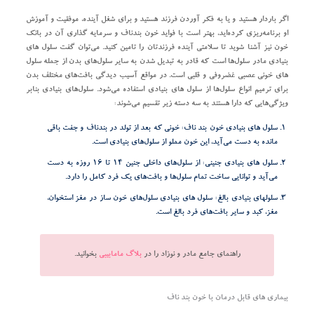
اگر باردار هستید و یا به فکر آوردن فرزند هستید و برای شغل آینده، موفقیت و آموزش
او برنامه‌ریزی کرده‌اید، بهتر است با فواید خون بندناف و سرمایه گذاری آن در بانک
خون نیز آشنا شوید تا سلامتی آینده فرزندتان را تامین کنید. می‌توان گفت سلول های
بنیادی مادر سلول‌ها است که قادر به تبدیل شدن به سایر سلول‌های بدن از جمله سلول
های خونی عصبی غضروفی و قلبی است. در مواقع آسیب دیدگی بافت‌های مختلف بدن
برای ترمیم انواع سلول‌ها از سلول های بنیادی استفاده می‌شود. سلول‌های بنیادی بنابر
ویژگی‌هایی که دارا هستند به سه دسته زیر تقسیم می‌شوند:
سلول های بنیادی خون بند ناف: خونی که بعد از تولد در بندناف و جفت باقی
مانده به دست می‌آید، این خون مملو از سلول‌های بنیادی است.
سلول های بنیادی جنینی: از سلول‌های داخلی جنین ۱۴ تا ۱۶ روزه به دست
می‌آید و توانایی ساخت تمام سلول‌ها و بافت‌های یک فرد کامل را دارد.
سلولهای بنیادی بالغ: سلول های بنیادی سلول‌های خون ساز در مغز استخوان،
مغز، کبد و سایر بافت‌های فرد بالغ است.
راهنمای جامع مادر و نوزاد را در
بلاگ مامابیبی
بخوانید.
بیماری های قابل درمان با خون بند ناف