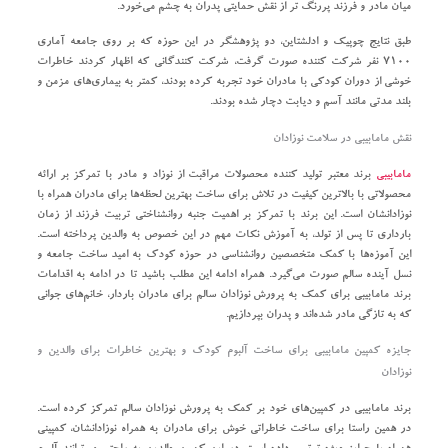
میان مادر و فرزند پررنگ تر از نقش حمایتی پدران به چشم می‌خورد.
طبق نتایج چوپیک و ادلشتاین، دو پژوهشگر در این حوزه که بر روی جامعه آماری
۷۱۰۰ نفر شرکت کننده صورت گرفت، شرکت کنندگانی که اظهار کردند خاطرات
خوشی از دوران کودکی با مادران خود تجربه کرده بودند، کمتر به بیماری‌های مزمن و
بلند مدتی مانند آسم و دیابت دچار شده بودند.
نقش مامابیبی در سلامت نوزادان
مامابیبی
برند معتبر تولید کننده محصولات مراقبت از نوزاد و مادر با تمرکز بر ارائه
محصولاتی با بالاترین کیفیت در تلاش برای ساخت بهترین لحظه‌ها برای مادران همراه با
نوزادانشان است. این برند با تمرکز بر اهمیت جنبه روانشناختی تربیت فرزند از زمان
بارداری تا پس از تولد، به آموزش نکات مهم در این خصوص به والدین پرداخته است.
این آموزه‌ها با کمک متخصصین روانشناسی در حوزه کودک به امید ساخت جامعه و
نسل آینده سالم صورت می‌گیرد. همراه ادامه این مطلب باشید تا در ادامه به اقدامات
برند مامابیبی برای کمک به پرورش نوزادان سالم برای مادران باردار، خانم‌های جوانی
که به تازگی مادر شده‌اند و پدران بپردازیم.
جایزه کمپین مامابیبی برای ساخت آلبوم کودک و بهترین خاطرات برای والدین و
نوزادان
برند مامابیبی در کمپین‌های خود بر کمک به پرورش نوزادان سالم تمرکز کرده است.
در همین راستا برای ساخت خاطراتی خوش برای مادران به همراه نوزادانشان، کمپینی