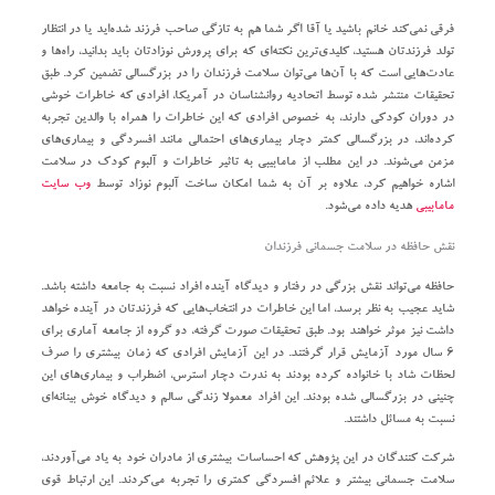
فرقی نمی‌کند خانم باشید یا آقا اگر شما هم به تازگی صاحب فرزند شده‌اید یا در انتظار
تولد فرزندتان هستید، کلیدی‌ترین نکته‌ای که برای پرورش نوزادتان باید بدانید، راه‌ها و
عادت‌هایی است که با آن‌ها می‌توان سلامت فرزندان را در بزرگسالی تضمین کرد. طبق
تحقیقات منتشر شده توسط اتحادیه روانشناسان در آمریکا، افرادی که خاطرات خوشی
در دوران کودکی دارند، به خصوص افرادی که این خاطرات را همراه با والدین تجربه
کرده‌اند، در بزرگسالی کمتر دچار بیماری‌های احتمالی مانند افسردگی و بیماری‌های
مزمن می‌شوند. در این مطلب از مامابیبی به تاثیر خاطرات و آلبوم کودک در سلامت
اشاره خواهیم کرد، علاوه بر آن به شما امکان ساخت آلبوم نوزاد توسط
وب‌ سایت
مامابیبی
هدیه داده می‌شود.
نقش حافظه در سلامت جسمانی فرزندان
حافظه می‌تواند نقش بزرگی در رفتار و دیدگاه آینده افراد نسبت به جامعه داشته باشد.
شاید عجیب به نظر برسد، اما این خاطرات در انتخاب‌هایی که فرزندتان در آینده خواهد
داشت نیز موثر خواهند بود. طبق تحقیقات صورت گرفته، دو گروه از جامعه آماری برای
۶ سال مورد آزمایش قرار گرفتند. در این آزمایش افرادی که زمان بیشتری را صرف
لحظات شاد با خانواده کرده بودند به ندرت دچار استرس، اضطراب و بیماری‌های این
چنینی در بزرگسالی شده بودند. این افراد معمولا زندگی سالم و دیدگاه خوش بینانه‌ای
نسبت به مسائل داشتند.
شرکت کنندگان در این پژوهش که احساسات بیشتری از مادران خود به یاد می‌آوردند،
سلامت جسمانی بیشتر و علائم افسردگی کمتری را تجربه می‌کردند. این ارتباط قوی