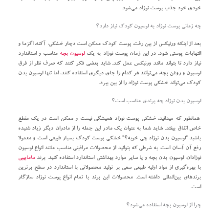
خودی خود جذب پوست نوزاد می‌شود.
چه زمانی پوست نوزاد به لوسیون کودک نیاز دارد؟
بعد از اینکه ورنیکس از بین رفت، پوست کودک ممکن است دچار خشکی، آکنه، اگزما و
التهابات پوستی شود. در این زمان پوست نوزاد به یک
لوسیون بچه
مناسب و استاندارد
نیاز دارد تا بتواند مانند ورنیکس عمل کند. شاید بعضی فکر کنند که صرف نظر از فرق
لوسیون و روغن بچه، می‌توانند هر کدام را جای دیگری استفاده کنند، اما تنها لوسیون بدن
کودک می‌تواند خشکی پوست نوزاد را از بین ببرد.
لوسیون بدن نوزاد چه برندی مناسب است؟
همانطور که میدانید، خشکی پوست نوزاد همیشگی نیست و ممکن است در یک مقطع
خاص اتفاق بیفتد. شاید شما به عنوان یک مادر این جمله را از مادران دیگر زیاد شنیده
باشید “لوسیون بدن نوزاد چی خوبه؟” خشکی پوست کودک بسیار طبیعی است و معمولا
رفع آن آسان است، به شرطی که بتوانید از محصولات مراقبتی مناسب مانند انواع لوسیون
نوزادان، لوسیون بدن بچه و یا سایر موارد بهداشتی استاندارد استفاده کنید. برند
مامابیبی
با بهره‌گیری از مواد اولیه طبیعی سعی بر تولید محصولاتی با استاندارد در سطح برترین
برندهای بین‌المللی داشته است. محصولات این برند با تمام انواع پوست نوزاد سازگار
است.
چرا از لوسیون بچه استفاده می‌شود؟