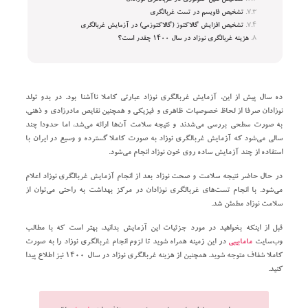
تشخیص فاویسم در تست غربالگری
تشخیص افزایش گالاکتوز (گالاکتوزمی) در آزمایش غربالگری
هزینه غربالگری نوزاد در سال ۱۴۰۰ چقدر است؟
ده سال پیش از این، آزمایش غربالگری نوزاد عبارتی کاملا ناآشنا بود. در بدو تولد
نوزادان صرفا از لحاظ خصوصیات ظاهری و فیزیکی و همچنین نقایص مادرزادی و ذهنی،
به صورت سطحی بررسی می‌شدند و نتیجه سلامت آن‌ها ارائه می‌شد، اما حدودا چند
سالی می‌شود که آزمایش غربالگری نوزاد به صورت کاملا گسترده و وسیع در ایران با
استفاده از چند آزمایش ساده روی خون نوزاد انجام می‌شود.
در حال حاضر نتیجه سلامت و صحت نوزاد بعد از انجام آزمایش غربالگری نوزاد اعلام
می‌شود. با انجام تست‌های غربالگری نوزادان در مرکز بهداشت به راحتی می‌توان از
سلامت نوزاد مطمئن شد.
قبل از اینکه بخواهید در مورد جزئیات این آزمایش بدانید، بهتر است که با مطالب
وب‌سایت
مامابیبی
در این زمینه همراه شوید تا لزوم انجام غربالگری نوزاد را به صورت
کاملا شفاف متوجه شوید. همچنین از هزینه غربالگری نوزاد در سال ۱۴۰۰ نیز اطلاع پیدا
کنید.