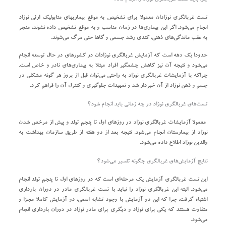
تست غربالگری نوزادان معمولا برای تشخیص به موقع بیماریهای متابولیک ارثی نوزاد
انجام می‌شود. اگر این بیماری‌ها در زمان مناسب و به موقع تشخیص داده نشوند، منجر
به عقب ماندگی‌های ذهنی، کندی رشد جسمی و گاها حتی مرگ می‌شوند.
حدودا یک دهه است که آزمایش غربالگری نوزادان در کشورهای در حال توسعه انجام
می‌شود و نتیجه آن نیز کاهش چشمگیر افراد مبتلا به بیماری‌های نادر و خاص است.
چراکه با آزمایشات غربالگری نوزاد به راحتی می‌توان قبل از بروز هر گونه مشکلی در
جسم و ذهن نوزاد از آن خبردار شد و تمهیدات جلوگیری و کنترل آن را فراهم کرد.
تست‌های غربالگری نوزاد در چه زمانی باید انجام شود؟
معمولا آزمایشات غربالگری نوزاد در روزهای اول تا پنجم تولد و پیش از مرخص شدن
نوزاد از بیمارستان انجام می‌شود. نتیجه بعد از دو هفته از طریق سازمان بهداشت به
والدین نوزاد اطلاع داده می‌شود.
نتایج آزمایش‌های غربالگری چگونه تفسیر می‌شود؟
این تست غربالگری آزمایش یک مرحله‌ای است که در روزهای اول تا پنجم تولد انجام
می‌شود. البته این غربالگری نوزاد را نباید با تست غربالگری مادر در دوران بارداری
اشتباه گرفت، چرا که این دو آزمایش با وجود تشابه اسمی، دو آزمایش کاملا مجزا و
متفاوت هستند که یکی برای نوزاد و دیگری برای مادر نوزاد در دوران بارداری انجام
می‌شود.