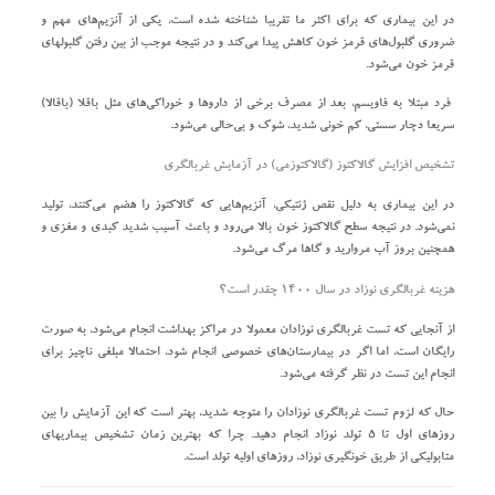
در این بیماری که برای اکثر ما تقریبا شناخته شده است، یکی از آنزیم‌های مهم و
ضروری گلبول‌های قرمز خون کاهش پیدا می‌کند و در نتیجه موجب از بین رفتن گلبولهای
قرمز خون می‌شود.
فرد مبتلا به فاویسم، بعد از مصرف برخی از داروها و خوراکی‌های مثل باقلا (باقالا)
سریعا دچار سستی، کم خونی شدید، شوک و بی‌حالی می‌شود.
تشخیص افزایش گالاکتوز (گالاکتوزمی) در آزمایش غربالگری
در این بیماری به دلیل نقص ژنتیکی، آنزیم‌هایی که گالاکتوز را هضم می‌کنند، تولید
نمی‌شود. در نتیجه سطح گالاکتوز خون بالا می‌رود و باعث آسیب شدید کبدی و مغزی و
همچنین بروز آب مروارید و گاها مرگ می‌شود.
هزینه غربالگری نوزاد در سال ۱۴۰۰ چقدر است؟
از آنجایی که تست غربالگری نوزادان معمولا در مراکز بهداشت انجام می‌شود، به صورت
رایگان است، اما اگر در بیمارستان‌های خصوصی انجام شود، احتمالا مبلغی ناچیز برای
انجام این تست در نظر گرفته می‌شود.
حال که لزوم تست غربالگری نوزادان را متوجه شدید، بهتر است که این آزمایش را بین
روزهای اول تا ۵ تولد نوزاد انجام دهید. چرا که بهترین زمان تشخیص بیماریهای
متابولیکی از طریق خونگیری نوزاد، روزهای اولیه تولد است.