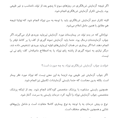
اگر نتیجه آزمایش غربالگری در روزهای سوم تا پنجم بعد از تولد، نامناسب و غیر طبیعی
بود، بایستی تکرار آزمایش غربالگری انجام شود.
البته تکرار دوم آزمایش غربالگری باید با توجه به سن نوزاد انجام شود که نهایتا نتیجه
هم مطابق با همین عامل اعلام می‌شود.
نوزادانی که در بدو تولد در بیمارستان مورد آزمایش تیروئید وریدی قرار می‌گیرند، اگر
جواب آزمایششان نرمال بود، حتما باید آزمایش نمونه گیری از کف پا بر کاغذ فیلتر را
انجام دهند. اما اگر بیماری در همان آزمایش‌های اولیه تیروئید وریدی تشخیص داده شد،
دیگر نیازی به نمونه گیری از پاشنه پای نوزاد یا به اصطلاح عامیانه‌تر، کف پای نی نی
نیست.
خواندن جواب آزمایش غربالگری نوزاد به چه صورت است؟
اگر جواب آزمایش غیر طبیعی بود، لزوما به این معنی نیست که نوزاد مورد نظر بیمار
است. بلکه بدین معناست که حتما بایستی آزمایشات تکمیلی نیز انجام شود.
همچنین بایستی مشاوره با پزشک متخصص کودکان انجام شود. بعد از اینکه پزشک
متخصص، جواب آزمایش نوزاد را تأیید کرد درمان بایستی به سرعت آغاز شود.
نوع و روش درمان به با توجه به نوع بیماری کاملا متفاوت است و شامل رژیم‌های
غذایی و همچنین داروهای مختلف است.