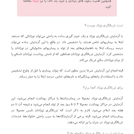
همچنین اهمیت سلول های بنیادی و خون بند ناف را نیز
اینجا
مطالعه
کنید.
تست غربالگری نوزاد چیست؟
با آزمایش غربالگری نوزاد و یک خون گیری ساده به راحتی می‌توان نوزادانی که مستعد
ابتلا به بیماریهای خاص هستند را تشخیص داد. در واقع با این آزمایش ساده می‌توان
درصد ریسک ابتلا به ناهنجاری‌های بعد از تولد و بیماریهای متابولیکی در نوزادان را
مشخص کرد. آزمایش غربالگری نوزادان همانطور که از نامش پیداست، نوزادان ناسالم را
از میان نوزادان سالم غربال می‌کند.
البته انجام این آزمایش صرفا بدین منظور است که بتوان بیماری را قبل از وقوع تشخیص
داد و با استفاده از راه‌های پیشگیرانه و داروهای خاص، درصد ابتلا را به صفر رساند.
برای غربالگری نوزاد کجا برم؟
آزمایش غربالگری نوزاد معمولا در بیمارستان‌ها یا مراکز بهداشت انجام می‌شود. این
آزمایش در مراکز بهداشت معمولا ۲ تا ۵ روز بعد از تولد انجام می‌شود و نتیجه آن تا دو
هفته بعد اعلام می‌شود. لازم به ذکر است که غربالگری نوزادان نارس معمولا در
بیمارستان انجام می‌شود. البته برخی از آزمایشگاه‌ها به سبب راحتی خانواده‌ها، خدمات
غربالگری نوزاد در منزل را نیز ارائه می‌دهند.
چرا باید تست غربالگری نوزاد را انجام داد؟