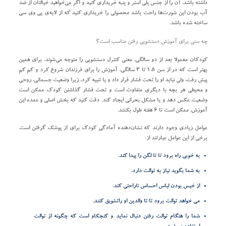
داشته باشد، آن را از جنس پلی استر و پنبه خریداری کنید و اگر می‌خواهید خیالتان از ضد
آب بودن این شورت‌ها راحت باشد محصولی را خریداری کنید که از لایه‌ی پی وی سی
ساخته شده باشد.
چه سنی برای آموزش دستشویی رفتن مناسب است؟
کودکان معمولا بعد از دو سالگی، معنی کنترل دستشویی را متوجه می‌شوند. برای همین
بهتر است که در از سن ۱.۵ تا ۳ سالگی، آموزش را برای فرزندان شروع کرد و کم کم
پیش رفت، ولی نباید او را تحت فشار قرار داد و یا تنبیه کرد، زیرا وضعیت جسمانی، روحی
و محیطی هر بچه با دیگری متفاوت است و تحت فشار گذاشتن کودک ممکن است
وضعیت عکس دهد و یا مشکل بحرانی ایجاد کند. دقت کنید که بخش اصلی و عمده این
آموزش، ممکن است تا ۶ هفته طول بکشد.
عوامل زیادی وجود دارند که نشان‌دهنده آمادگی کودک برای از پوشک گرفتن است.
برخی از این عوامل عبارتند از:
به خوبی راه برود تا تا لگن را پیدا کند.
به شما بگوید نیاز به توالت دارد.
از خیس بودن لباس احساس ناراحتی کند.
می خواهد توالت برود تا تا والدین او راتشویق کنند.
شما را هنگام توالت رفتن دنبال نماید و کنجکاو است که چگونه از توالت