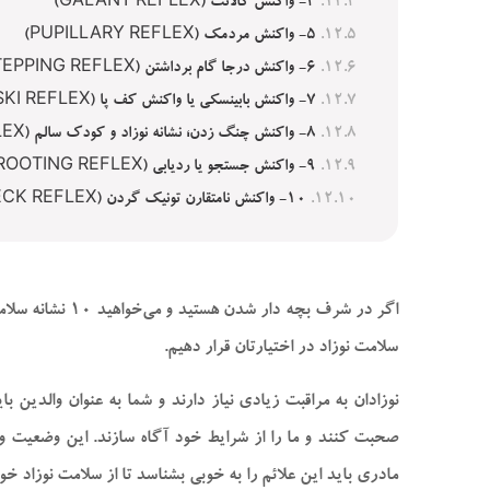
۴- واکنش گالانت (GALANT REFLEX)
۵- واکنش مردمک (PUPILLARY REFLEX)
۶- واکنش درجا گام برداشتن (STEPPING REFLEX)
۷- واکنش بابینسکی یا واکنش کف پا (BABINSKI REFLEX)
۸- واکنش چنگ زدن؛ نشانه نوزاد و کودک سالم (GRASPING REFLEX)
۹- واکنش جستجو یا ردیابی (ROOTING REFLEX)
۱۰- واکنش نامتقارن تونیک گردن (TONIC NECK REFLEX)
اگر در شرف بچه دار شدن هستید و می‌خواهید ۱۰ نشانه سلامت نوزاد و کودک سالم را بدانید، این مقاله برای شماست. در این مطالب از وب سایت
سلامت نوزاد در اختیارتان قرار دهیم.
نوزادان به مراقبت زیادی نیاز دارند و شما به عنوان والدین 
صحبت کنند و ما را از شرایط خود آگاه سازند. این وضعیت وا
مادری باید این علائم را به خوبی بشناسد تا از سلامت نوزاد خ