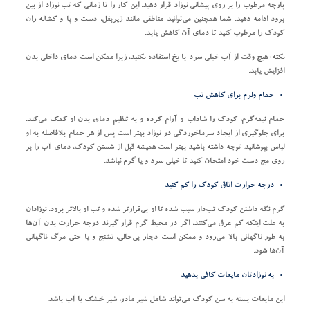
پارچه مرطوب را بر روی پیشانی نوزاد قرار دهید. این کار را تا زمانی که تب نوزاد از بین
برود ادامه دهید. شما همچنین می‌توانید مناطقی مانند زیربغل، دست و پا و کشاله ران
کودک را مرطوب کنید تا دمای آن کاهش یابد.
نکته
:
هیچ وقت از آب خیلی سرد یا یخ استفاده نکنید، زیرا ممکن است دمای داخلی بدن
افزایش یابد.
حمام ولرم برای کاهش تب
حمام نیمه‌گرم، کودک را شاداب و آرام کرده و به تنظیم دمای بدن او کمک می‌کند.
برای جلوگیری از ایجاد سرماخوردگی در نوزاد بهتر است پس از هر حمام بلافاصله به او
لباس بپوشانید. توجه داشته باشید بهتر است همیشه قبل از شستن کودک، دمای آب را بر
روی مچ دست خود امتحان کنید تا خیلی سرد و یا گرم نباشد.
درجه حرارت اتاق کودک را کم کنید
گرم نگه داشتن کودک تب‌دار سبب شده تا او بی‌قرار‌تر شده و تب او بالاتر برود. نوزادان
به علت اینکه کم عرق می‌کنند، اگر در محیط گرم قرار گیرند درجه حرارت بدن آن‌ها
به طور ناگهانی بالا می‌رود و ممکن است دچار بی‌حالی، تشنج و یا حتی مرگ ناگهانی
آن‌ها شود.
به نوزادتان مایعات کافی بدهید
این مایعات بسته به سن کودک می‌تواند شامل شیر مادر، شیر خشک یا آب باشد.