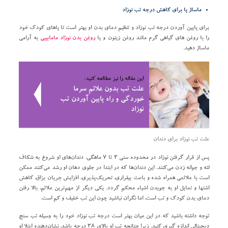
ماساژ پا برای کاهش درجه تب نوزاد
برای پایین آوردن درجه تب نوزاد و تنظیم دمای بدن او بهتر است تا پاهای کودک خود
را با روغن‌ های گیاهی گرم مانند روغن زیتون و یا
روغن بدن نوزاد مامابیبی
به آرامی
ماساژ دهید.
این مقاله را نیز مطالعه کنید:
علت تب بدون علائم سرما
خوردگی و راه پایین آوردن تب
نوزاد
علت تب نوزاد برای دندان
پس از قرار گرفتن نوزاد در محدوده سنی ۳ تا ۷ ماهگی، دندان‌های او شروع به شکاف
لثه و جوانه زدن می‌کنند. این دندان‌ها که در ابتدا در جلوی دهان او رشد می‌کنند ممکن
است با علائمی همراه شده و باعث بیقراری، تحریک‌پذیری، افزایش جریان بزاق، کاهش
اشتها و تمایل او به جویدن اشیاء محکم گردد. یکی دیگر از مهم‌ترین علائم، بالا رفتن
دمای بدن کودک و تب است، اما نگران نباشید چون این تب خفیف و کم است.
توجه داشته باشید که در این میان بهتر است درجه تب نوزاد خود را به وسیله تب سنج
دیجیتالی اندازه گیری کنید. زیرا چنانچه تب او بالای ۳۸ درجه باشد، نشان‌دهنده ابتلا او