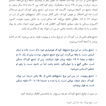
تشنج ناشی از تب در کودکان معمولا در اولین روز از بیماری آن‌ها رخ می‌دهد. داشتن
درجه حرارت بیش از ۳۸ درجه سانتیگراد برای کودکان بین ۶ ماه تا ۵ سال منجر به
ایجاد تشنج در آن‌ها می‌شود. اگرچه که دیدن این تشنج برای کودک امری دردناک
است، اما این اختلال بر هوش کودک تاثیر گذار نیست. اکثر تشنج‌های ناشی از تب در
دوران ۱۲ تا ۱۸ ماهگی اتفاق می‌افتد که ممکن است به دلایل وجود عفونت، کمبود
اکسیژن رسانی به مغز، سوابق خانوادگی، کاهش قند و کلسیم خون، اعتیاد مادر به مواد
مخدر و یا به عنوان یک عارضه جانبی در پی تب نوزاد بعد از واکسن او باشد.
تشنج های ناشی از تب کودک در دو نوع ساده و پیچیده طبقه بندی می‌شود. که در ادامه
بیشتر با آن‌ها آشنا می‌شوید.
تشنج ساده:
در این نوع تشنج‌ها، کودک هوشیاری خود را از دست داده و دچار
لرزش دست‌ یا پاها می‌گردد. این نوع تشنج، شایع‌تر بوده و بیش از یک تا دو
دقیقه و بعضا تا ۱۵ دقیقه بیشتر طول نمیکشد. پس از تشنج کودک ممکن
است حالتی گیج و یا خواب‌آلود داشته باشد، اما در ناحیه دست یا پای او
ضعفی احساس نمی‌شود.
تشنج پیچیده:
در پس این نوع تشنج‌های ناشی از بالا رفتن درجه تب نوزاد،
کودک دچار ضعف موقتی دست یا پا شده و حدودا ۱۵ تا ۳۰ دقیقه ممکن
است به طول بینجامد.
در صورت وقوع تشنج‌ کودک، هرچه سریع‌تر به متخصص اطفال مراجعه کنید.
تب سنج نوزاد چه مارکی خوبه