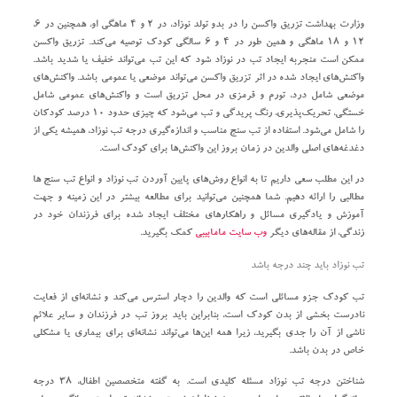
وزارت بهداشت تزریق واکسن را در بدو تولد نوزاد، در ۲ و ۴ ماهگی او، همچنین در ۶،
۱۲ و ۱۸ ماهگی و همین طور در ۴ و ۶ سالگی کودک توصیه می‌کند. تزریق واکسن
ممکن است منجربه ایجاد تب در نوزاد شود که این تب می‌تواند خفیف یا شدید باشد.
واکنش‌های ایجاد شده در اثر تزریق واکسن می‌تواند موضعی یا عمومی باشد. واکنش‌های
موضعی شامل درد، تورم و قرمزی در محل تزریق است و واکنش‌های عمومی شامل
خستگی، تحریک‌پذیری، رنگ پریدگی و تب می‌شود که چیزی حدود ۱۰ درصد کودکان
را شامل می‌شود. استفاده از تب‌ سنج مناسب و اندازه‌گیری درجه تب نوزاد، همیشه یکی از
دغدغه‌های اصلی والدین در زمان بروز این واکنش‌ها برای کودک است.
در این مطلب سعی داریم تا به انواع روش‌های پایین آوردن تب نوزاد و انواع تب سنج‌ ها
مطالبی را ارائه دهیم. شما همچنین می‌توانید برای مطالعه بیشتر در این زمینه و جهت
آموزش و یادگیری مسائل و راهکارهای مختلف ایجاد شده برای فرزندان خود در
زندگی، از مقاله‌های دیگر
وب سایت مامابیبی
کمک بگیرید.
تب نوزاد باید چند درجه باشد
تب کودک جزو مسائلی است که والدین را دچار استرس می‌کند و نشانه‌ای از فعایت
نادرست بخشی از بدن کودک است، بنابراین باید بروز تب در فرزندان و سایر علائم
ناشی از آن را جدی بگیرید، زیرا همه این‌ها می‌تواند نشانه‌ای برای بیماری یا مشکلی
خاص در بدن باشد.
شناختن درجه تب نوزاد مسئله کلیدی است. به گفته متخصصین اطفال، ۳۸ درجه