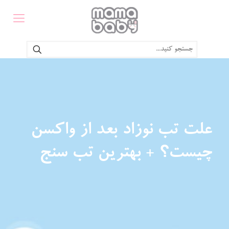
علت تب نوزاد بعد از واکسن
چیست؟ + بهترین تب سنج