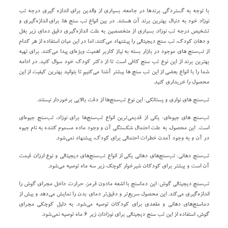
با توجه به گستردگی برند‌ها در جامعه، بسیاری از والدین برای اندازه‌ گیری درجه تب
نوزاد خود به دنبال بهترین برند آن هستند. در بین انواع تب‌ سنج‌ ها، برای اندازه‌گیری و
تشخیص درجه تب نوزاد، بسیاری از متخصصین به علت اندازه‌گیری دقیق دمای زیر بغل
و دهان کودک، تب سنج دیجیتالی را پیشنهاد می‌کنند، اما در این میان استفاده از هر کدام
از تب‌سنج های موجود در بازار بسته به نیاز کاربر اهمیت ویژه‌ای پیدا می‌کنند. برای تهیه
بهترین برند از این نوع تب‌ سنج کافی است تا از دکتر کودک خود سوال کنید. در ادامه
شما را با انواع بعضی از این تب‌ سنج‌ ها بیشتر آشنا می‌کنیم تا بتوانید بهترین کیفیت از این
محصول را خریداری کنید.
تب‌سنج‌ های نواری و پستانکی:
این نوع تب‌سنج‌ها از دقت بالایی برخوردار نیستند.
تب‌سنج‌ های جیوه‌ای:
یکی از قدیمی‌ترین انواع تب‌سنج‌ها برای نوزاد، تب‌سنج جیوه‌ای
است. این محصول، به علت احتمال شکستگی آن و وجود ماده مسموم کننده به نام جیوه
در آن و به وجود آمدن خطرات احتمالی برای کودک، پیشنهاد نمی‌شود.
تب‌سنج دهانی:
تب‌سنج‌های دهانی یکی از انواع تب‌سنج‌های دیجیتالی و نوع ارزان قیمت
آن است و بیشتر برای کودکان شیرخوار کوچک زیر سه ماه توصیه می‌شود.
تب‌سنج دیجیتالی گوش:
این دماسنج با اشعه مادون قرمز، حرارت داخل مجرای گوش را
اندازه‌گیری می‌کند. این محصول سریع‌تر و دقیق‌تر دمای بدن را نمایش می‌دهد و بیش از
دماسنج‌های دهانی و مقعدی برای کودکان توصیه می‌شود. به دلیل کوچکی مجرای
گوش، استفاده از این تب‌ سنج دیجیتالی برای نوزادان زیر ۶ ماه توصیه نمی‌شود.