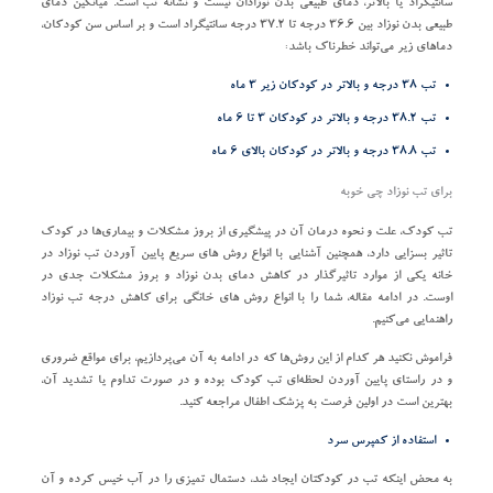
سانتیگراد یا بالاتر، دمای طبیعی بدن نوزادان نیست و نشانه تب است. میانگین دمای
طبیعی بدن نوزاد بین ۳۶.۶ درجه تا ۳۷.۲ درجه سانتیگراد است و بر اساس سن کودکان،
دماهای زیر می‌تواند خطرناک باشد:
تب ۳۸ درجه و بالاتر در کودکان زیر ۳ ماه
تب ۳۸.۲ درجه و بالاتر در کودکان ۳ تا ۶ ماه
تب ۳۸.۸ درجه و بالاتر در کودکان بالای ۶ ماه
برای تب نوزاد چی خوبه
تب کودک، علت و نحوه درمان آن در پیشگیری از بروز مشکلات و بیماری‌ها در کودک
تاثیر بسزایی دارد، همچنین آشنایی با انواع روش‌ های سریع پایین آوردن تب نوزاد در
خانه یکی از موارد تاثیرگذار در کاهش دمای بدن نوزاد و بروز مشکلات جدی در
اوست. در ادامه مقاله، شما را با انواع روش های خانگی برای کاهش درجه تب نوزاد
راهنمایی می‌کنیم.
فراموش نکنید هر کدام از این روش‌ها که در ادامه به آن می‌پردازیم، برای مواقع ضروری
و در راستای پایین آوردن لحظه‌ای تب کودک بوده و در صورت تداوم یا تشدید آن،
بهترین است در اولین فرصت به پزشک اطفال مراجعه کنید.
استفاده از کمپرس سرد
به محض اینکه تب در کودکتان ایجاد شد، دستمال تمیزی را در آب خیس کرده و آن