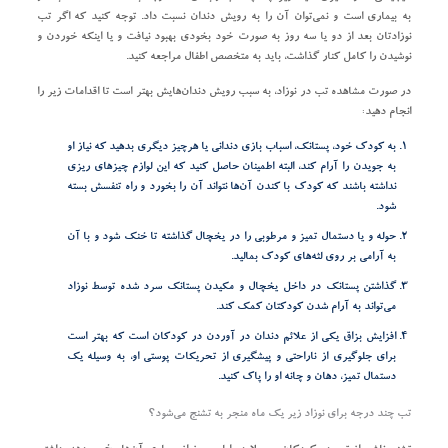
به بیماری است و نمی‌توان آن را به رویش دندان نسبت داد. توجه کنید که اگر تب
نوزادتان بعد از دو یا سه روز به صورت خود بخودی بهبود نیافت و یا اینکه خوردن و
نوشیدن را کامل کنار گذاشت، باید به متخصص اطفال مراجعه کنید.
در صورت مشاهده تب در نوزاد، به سبب رویش دندان‌هایش بهتر است تا اقدامات زیر را
انجام دهید:
به کودک خود، پستانک، اسباب بازی دندانی یا هرچیز دیگری بدهید که نیاز او
به جویدن را آرام کند، البته اطمینان حاصل کنید که این لوازم چیزهای ریزی
نداشته باشند که کودک با کندن آن‌ها نتواند آن را بخورد و راه تنفسش بسته
شود.
حوله و یا دستمال تمیز و مرطوبی را در یخچال گذاشته تا خنک شود و با آن
به آرامی بر روی لثه‌های کودک بمالید.
گذاشتن پستانک در داخل یخچال و مکیدن پستانک سرد شده توسط نوزاد
می‌تواند به آرام شدن کودکتان کمک کند.
افزایش بزاق یکی از علائم دندان در آوردن در کودکان است که بهتر است
برای جلوگیری از ناراحتی و پیشگیری از تحریکات پوستی او، به وسیله یک
دستمال تمیز، دهان و چانه او را پاک کنید.
تب چند درجه برای نوزاد زیر یک ماه منجر به تشنج می‌شود؟