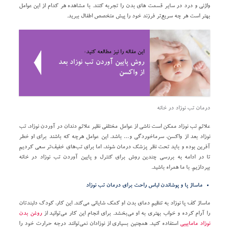
واژنی و درد در سایر قسمت های بدن را تجربه کنند. با مشاهده هر کدام از این عوامل
بهتر است هر چه سریع‌تر فرزند خود را پیش متخصص اطفال ببرید.
این مقاله را نیز مطالعه کنید:
روش پایین آوردن تب نوزاد بعد
از واکسن
درمان تب نوزاد در خانه
علائم تب نوزاد ممکن است ناشی از عوامل مختلفی نظیر علائم دندان در آوردن نوزاد، تب
نوزاد بعد از واکسن، سرماخوردگی و… باشد. این عوامل هرچه که باشند برای او خطر
آفرین بوده و باید تحت نظر پزشک درمان شوند، اما برای تب‌های خفیف‌تر سعی کردیم
تا در ادامه به بررسی چندین روش برای کنترل و پایین آوردن تب نوزاد در خانه
بپردازیم. با ما همراه باشید.
ماساژ پا و پوشاندن لباس راحت برای درمان تب نوزاد
ماساژ کف پا نوزاد به تنظیم دمای بدن او کمک شایانی می‌کند. این کار، کودک دلبندتان
را آرام کرده و خواب بهتری به او می‌بخشد. برای انجام این کار می‌توانید از
روغن بدن
نوزاد مامابیبی
استفاده کنید. همچنین بسیاری از نوزادان نمی‌توانند درجه حرارت خود را