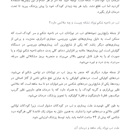
درمان تب کودکان ۹ ساله است. توجه کنید که اگر از هر کدام از این روش‌ها استفاده
کردید اما تب قطع نشد، باید هر چه زودتر کودک خود را پیش پزشک ببرید تا تحت
درمان قرار بگیرد.
تب در ناحیه شکم نوزاد نشانه چیست و چه علائمی دارد؟
از جمله رایج‌ترین نمونه‌های تب در نوزادان، تب در ناحیه شکم و سر کودک است که
ممکن است به دلیل بیماری‌های عفونی، ویروسی، مجاری ادراری، مننژیت و برخی از
بیماری‌های دیگر باشد که یکی از شایع‌ترین آن، بیماری‌های ویروسی در دستگاه
گوارش است. این بیماری‌ها علاوه بر افزایش دمای کلی بدن، دمای ناحیه شکم نوزاد و یا
صورت او را به طرز قابل توجهی بالاتر می‌برند و منجربه بروز مشکلاتی نظیر سرفه،
سردرد، بدن درد و غیره می‌شود.
از جمله موارد دیگری که منجر به بروز تب در نوزادان در نواحی شکم او می‌شود،
دردهای کولیکی است. دردهای کولیکی یا به عبارتی نفخ شکم ناشی از گاز اضافی در
روده‌ها، یکی از شایع‌ترین دردهای شکمی در شیرخواران دو تا سه ماهه است که علائمی
نظیر بی‌قراری و گریه کودک را به همراه دارد که با درمان های دارویی نظیر گریپ
میکسچر، قطرۀ دایمتیگون و قطرۀ کولیکید با تجویز پزشک، درمان می‌شود.
به طور کلی فهمیدن علت بیماری و تب در کودکان دشوار است، زیرا کودکان توانایی
گفتن علائم و دردهای خود را ندارند. به همین دلیل به عنوان یک قاعدۀ کلی، هرگونه درد
شکمی که بیش از ۲۴ ساعت ادامه یابد باید توسط پزشک ارزیابی شود.
علت تب نوزاد یک ماهه و درمان آن