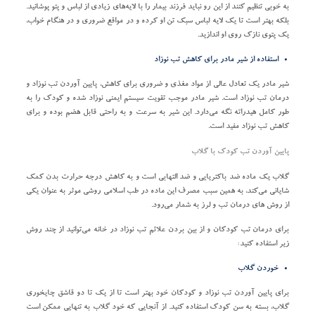
به خوبی تنظیم کنند از این رو نباید فرزند بیمار را با لایه‌های زیادی از لباس و پتو پوشانید.
بلکه بهتر است تا یک لایه لباس سبک تن او کرده و در مواقع ضروری و در هنگام خواب،
یک پتوی نازک روی او اندازید.
استفاده از شیر مادر برای کاهش تب نوزاد
شیر مادر یک تعادل عالی از مواد مغذی و ضروری برای کاهش، پایین آوردن تب نوزاد و
درمان تب نوزاد است. شیر مادر موجب تقویت سیستم ایمنی نوزاد شده و کودک را به
طور کامل هیدراته نگه می‌دارد. این شیر به سرعت و به راحتی قابل هضم بوده و برای
کاهش تب نوزاد مفید است.
پایین آوردن تب کودک با گلاب
گلاب یک ماده ضد باکتریایی و ضد التهابی است و به کاهش درجه حرارت بدن کمک
شایانی می‌کند، به همین سبب مصرف این ماده در طب اسلامی روشی موثر به عنوان یکی
از روش‌ های درمان تب و لرز به شمار می‌رود.
برای درمان تب کودکان و از بین بردن علائم تب نوزاد در خانه می‌توانید از چند روش
زیر استفاده کنید:
خوردن گلاب
برای پایین آوردن تب نوزاد و کودکان خود بهتر است تا از یک تا دو قاشق چایخوری
گلاب، بسته به سن کودک استفاده کنید.‌ از آنجایی که خود گلاب به تنهایی ممکن است