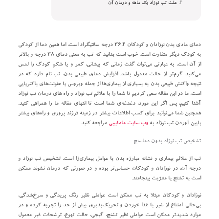
علت تب نوزاد یک ماهه و درمان آن
دمای عادی بدن نوزادان و کودکان ۳۶.۴ درجه سانتیگراد است، اما همین دما از کودکی
به کودک دیگر متفاوت است. خوب است بدانید که تب به معنی دمای ۳۸ درجه و بالاتر
از آن است، به عبارتی می‌توان گفت زمانی که پیشانی، کمر و یا شکم کودک را لمس
می‌کنید، گرم‌تر از حالت معمول باشد. افزایش دمای طبیعی بدن، تب نام دارد که در
نتیجه واکنش طبیعی بدن به بسیاری از بیماری‌ها از جمله ویروس یا عفونت‌های باکتریایی
است. ما در این مقاله سعی کردیم تا شما را با علائم تب نوزاد و راه‌ های درمان تب نوزاد
آشنا کنیم، پس اگر این مورد، دغدغه‌ی شما است تا انتهای مقاله ما را همراهی کنید.
همچنین شما می‌توانید برای کسب اطلاعات بیشتر در زمینه فرزند پروری و راه‌های بیشتر
پایین آوردن تب نوزاد به
وب سایت مامابیبی
مراجعه کنید.
تشخیص تب نوزاد بدون دماسنج
تب از علائم بیماری و نشانه مبارزه بدن با عوامل بیماری‌زا است. تشخیص تب نوزاد و
درجه آن، در نوزادان و کودکان حساس‌تر بوده و در صورتی که درمان نشوند ممکن
است به تشنج یا مننژیت بینجامند.
نوزادان و کودکان مبتلا به تب ممکن است عواملی نظیر رنگ پریدگی و سرخ‌شدگی،
بی‌حالی، امتناع از شیر یا غذا خوردن و تحریک‌پذیری بیش از حد را تجربه کرده و در
موارد شدید‌تر ممکن است عواملی نظیر تشنج، گیجی، حالت تهوع، ترشحات غیر معمول