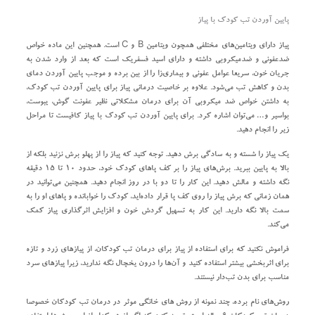
پایین آوردن تب کودک با پیاز
پیاز دارای ویتامین‌های مختلفی همچون ویتامین B و C است. همچنین این ماده خواص
ضدعفونی و ضدمیکروبی داشته و دارای اسید فسفریک است که بعد از وارد شدن به
جریان خون، سریعا عوامل عفونی و بیماری‌زا را از بین برده و موجب پایین آوردن دمای
بدن و کاهش تب می‌شود. علاوه بر خاصیت درمانی پیاز برای پایین آوردن تب کودک،
به داشتن خواص ضد میکروبی آن برای درمان مشکلاتی نظیر عفونت گوش، یبوست،
بواسیر و… می‌توان اشاره کرد. برای پایین آوردن تب کودک با پیاز کافیست تا مراحل
زیر را انجام دهید.
یک پیاز را شسته و به سادگی برش دهید. توجه کنید که پیاز را از پهلو برش نزنید بلکه از
بالا به پایین ببرید. برش‌های پیاز را بر کف پاهای کودک خود، حدود ۱۰ تا ۱۵ دقیقه
نگه داشته و مالش دهید. این کار را تا دو با در روز انجام دهید. همچنین می‌توانید در
همان زمانی که برش پیاز را روی کف پا قرار داده‌اید، کودک را خوابانده و پاهای او را به
سمت بالا نگه دارید. این کار به تسهیل گردش خون و افزایش اثرگذاری پیاز کمک
می‌کند.
فراموش نکنید که برای استفاده از پیاز برای درمان تب کودکان، از پیازهای زرد و تازه
برای اثربخشی بیشتر استفاده کنید و آن‌ها را درون یخچال نگه ندارید، زیرا پیازهای سرد
مناسب برای بدن تب‌دار نیستند.
روش‌های نام برده، چند نمونه از روش های خانگی موثر در درمان تب کودکان خصوصا