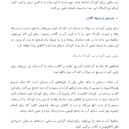
مزه جالبی برای کودک نداشته باشد، بهتر است تا این ماده را با کمی عسل ترکیب کنید.
(برای بزرگسالان این عدد به نصف فنجان تغییر می‌کند)
شستشو به وسیله گلاب
برای پایین آوردن تب نوزاد و درمان تب کودک خود، می‌توانید به طور مرتب دست ها،
پاها و صورت کودک خود را با ترکیب آب و گلاب بشویید. برای این کار می‌توانید
مخلوط این ماده را در وان حمام او ریخته و یا به وسیله یک اسفنج به بدن او بزنید. در
این روش به وسیله تبخیر آب از بدن کودک، دمای بدن او را کاهش پیدا خواهد کرد.
روش پایین آوردن تب کودک با نمک
همانطور که قبلا به آن اشاره کردیم، علاوه بر گلاب، نمک یا آب نمک نیز می‌تواند برای
پایین آوردن سریع تب نوزاد و کودک، موثر واقع شود.
آب‌ نمک درمانی یا نمک‌ مالی یکی از شیوه‌های آب درمانی است که نمک اپسوم
هیدراتاسیون و منیزیم را برای بدن فراهم کرده و سموم را از بدن خارج می‌کند. برای این
کار و درمان تب کودک کافیست تا از پاشویه آب نمک برای کودک خود استفاده کنید
تا درجه حرارت بدن و لرز او کاهش یابد. ماساژ پاها یا شستن بدن کودک با آب نمک،
سموم را از بدن دفع می‌کند و تب را کاهش می‌دهد. فراموش نکنید که برای انجام
پاشویه بهتر است دمای آب به دمای طبیعی بدن نزدیک بوده و خیلی خنک نباشد.
مخلوط آب و نمک را می‌توانید برای ایجاد آرامش و تسکین دردهای جسمانی با موادی
نظیر اکالیپتوس و گلاب ترکیب کنید.