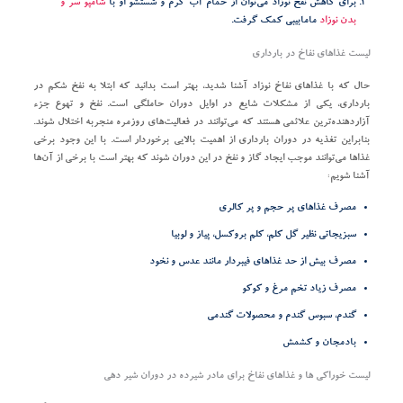
برای کاهش نفخ نوزاد می‌توان از حمام آب گرم و شستشو او با
شامپو سر و
بدن نوزاد
مامابیبی کمک گرفت.
لیست غذاهای نفاخ در بارداری
حال که با غذاهای نفاخ نوزاد آشنا شدید، بهتر است بدانید که ابتلا به نفخ شکم در
بارداری، یکی از مشکلات شایع در اوایل دوران حاملگی است. نفخ و تهوع جزء
آزاردهنده‌ترین علائمی هستند که می‌توانند در فعالیت‌های روزمره منجربه اختلال شوند.
بنابراین تغذیه در دوران بارداری از اهمیت بالایی برخوردار است. با این وجود برخی
غذاها می‌توانند موجب ایجاد گاز و نفخ در این دوران شوند که بهتر است با برخی از آن‌ها
آشنا شویم:
مصرف غذاهای پر حجم و پر کالری
سبزیجاتی نظیر گل کلم، کلم بروکسل، پیاز و لوبیا
مصرف بیش از حد غذاهای فیبر‌دار مانند عدس و نخود
مصرف زیاد تخم مرغ و کوکو
گندم، سبوس گندم و محصولات گندمی
بادمجان و کشمش
لیست خوراکی ها و غذاهای نفاخ برای مادر شیرده در دوران شیر دهی