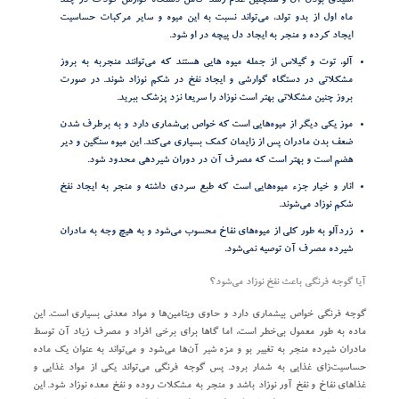
اسیدی بودن آن و همچنین عدم رشد کامل دستگاه گوارش کودک در چند
ماه اول از بدو تولد، می‌تواند نسبت به این میوه و سایر مرکبات حساسیت
ایجاد کرده و منجر به ایجاد دل پیچه در او شود.
آلو، توت و گیلاس از جمله میوه هایی هستند که می‌توانند منجربه به بروز
مشکلاتی در دستگاه گوارشی و ایجاد نفخ در شکم نوزاد شوند. در صورت
بروز چنین مشکلاتی بهتر است نوزاد را سریعا نزد پزشک ببرید.
موز یکی دیگر از میوه‌هایی است که خواص بی‌شماری دارد و به برطرف شدن
ضعف بدن مادران پس از زایمان کمک بسیاری می‌کند. این میوه سنگین و دیر
هضم است و بهتر است که مصرف آن در دوران شیردهی محدود شود.
انار و خیار جزء میوه‌هایی است که طبع سردی داشته و منجر به ایجاد نفخ
شکم نوزاد می‌شوند.
زردآلو به طور کلی از میوه‌های نفاخ محسوب می‌شود و به هیچ وجه به مادران
شیرده مصرف آن توصیه نمی‌شود.
آیا گوجه فرنگی باعث نفخ نوزاد می‌شود؟
گوجه‌ فرنگی خواص بیشماری دارد و حاوی ویتامین‌ها و مواد معدنی بسیاری است. این
ماده به طور معمول بی‌خطر است، اما گاها برای برخی افراد و مصرف زیاد آن توسط
مادران شیرده منجر به تغییر بو و مزه شیر آن‌ها می‌شود و می‌تواند به عنوان یک ماده
حساسیت‌زای غذایی به شمار برود. پس گوجه فرنگی می‌تواند یکی از مواد غذایی و
غذاهای نفاخ و نفخ آور نوزاد باشد و منجر به مشکلات روده و نفخ معده نوزاد شود. این