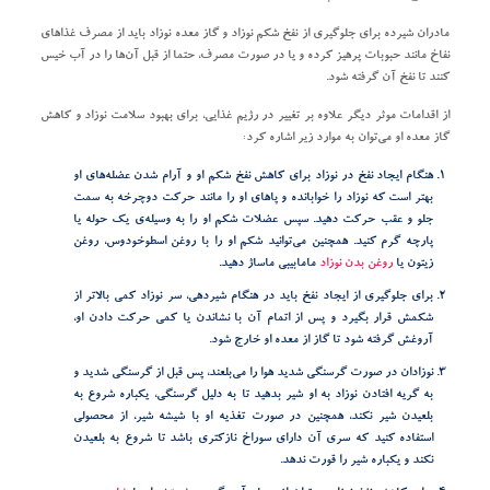
مادران شیرده برای جلوگیری از نفخ شکم نوزاد و گاز معده نوزاد باید از مصرف غذاهای
نفاخ مانند حبوبات پرهیز کرده و یا در صورت مصرف، حتما از قبل آن‌ها را در آب خیس
کنند تا نفخ آن گرفته شود.
از اقدامات موثر دیگر علاوه بر تغییر در رژیم غذایی، برای بهبود سلامت نوزاد و کاهش
گاز معده او می‌توان به موارد زیر اشاره کرد:
هنگام ایجاد نفخ در نوزاد برای کاهش نفخ شکم او و آرام شدن عضله‌های او
بهتر است که نوزاد را خوابانده و پاهای او را مانند حرکت دوچرخه به سمت
جلو و عقب حرکت دهید. سپس عضلات شکم او را به وسیله‌ی یک حوله یا
پارچه گرم کنید. همچنین می‌توانید شکم او را با روغن اسطوخودوس، روغن
زیتون یا
روغن بدن نوزاد
مامابیبی ماساژ دهید.
برای جلوگیری از ایجاد نفخ باید در هنگام شیردهی، سر نوزاد کمی بالاتر از
شکمش قرار بگیرد و پس از اتمام آن با نشاندن یا کمی حرکت دادن او،
آروغش گرفته شود تا گاز از معده او خارج شود.
نوزادان در صورت گرسنگی شدید هوا را می‌بلعند، پس قبل از گرسنگی شدید و
به گریه افتادن نوزاد به او شیر بدهید تا به دلیل گرسنگی، یکباره شروع به
بلعیدن شیر نکند، همچنین در صورت تغذیه او با شیشه شیر، از محصولی
استفاده کنید که سری آن دارای سوراخ نازکتری باشد تا شروع به بلعیدن
نکند و یکباره شیر را قورت ندهد.