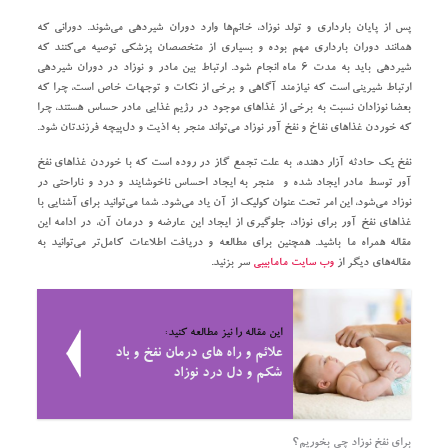
پس از پایان بارداری و تولد نوزاد، خانم‌ها وارد دوران شیردهی می‌شوند. دورانی که
همانند دوران بارداری مهم بوده و بسیاری از متخصصان پزشکی توصیه می‌کنند که
شیردهی باید به مدت ۶ ماه انجام شود. ارتباط بین مادر و نوزاد در دوران شیردهی
ارتباط شیرینی است که نیازمند آگاهی و برخی از نکات و توجهات خاص است، چرا که
بعضا نوزادان نسبت به برخی از غذاهای موجود در رژیم غذایی مادر حساس هستند، چرا
که خوردن غذاهای نفاخ و نفخ آور نوزاد می‌تواند منجر به اذیت و دل‌پیچه فرزندتان شود.
نفخ یک حادثه آزار دهنده، به علت تجمع گاز در روده است که با خوردن غذاهای نفخ
آور توسط مادر ایجاد شده و منجر به ایجاد احساس ناخوشایند و درد و ناراحتی در
نوزاد می‌شود، این امر تحت عنوان کولیک از آن یاد می‌شود. شما می‌توانید برای آشنایی با
غذاهای نفخ آور برای نوزاد، جلوگیری از ایجاد این عارضه و درمان آن، در ادامه این
مقاله همراه ما باشید. همچنین برای مطالعه و دریافت اطلاعات کامل‌تر می‌توانید به
مقاله‌های دیگر از
وب سایت مامابیبی
سر بزنید.
این مقاله را نیز مطالعه کنید:
علائم و راه ‌های درمان نفخ و باد
شکم و دل درد نوزاد
برای نفخ نوزاد چی بخوریم؟