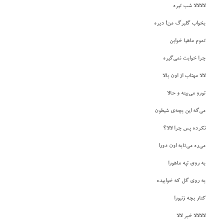
لالالالا شب تیره
بخواب گلبرگ من! دیره
تموم ماهیا خوابن
چرا خوابت نمی‌گیره
لالا مهتاب از اون بالا
تورو می‌بینه و حالا
می‌گه این بچه‌ی شیطون
نکرده پس چرا لالا؟
می‌ره می‌تابه اون دورا
به روی تپه ماهورا
به روی گل که خوابیده
کنار بچه زنبورا
لالالالا خبر لالا