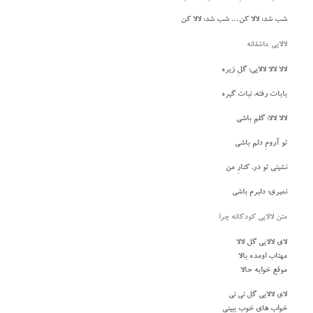
شب شد؛ لالا کن… شب شد؛ لالا کن
لالایی عاشقانه
لالا لالا لالایی؛ گلِ زیره
بابات رفته، نبات گیره
لالا لالا؛ گلم باشی
تو آرومِ دلم باشی
نشینی تو در، کنارِ من
نمیری؛ دلبرم باشی
متن لالایی کودکانه چرا
لای لالایی گل لالا
مهتاب اومده بالا
موقع خوابه حالا
لای لالایی گل نی نی
خواب های خوب ببینی