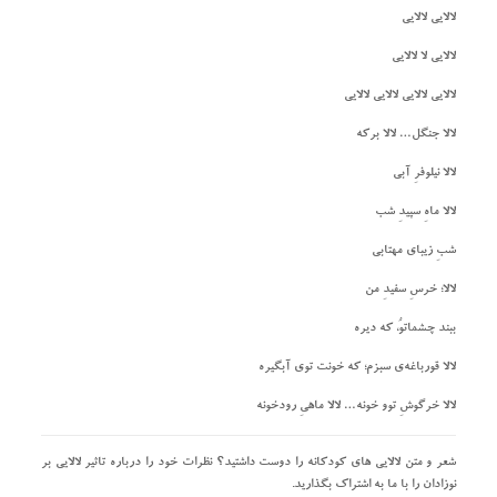
لالایی لالایی
لالایی لا لالایی
لالایی لالایی لالایی لالایی
لالا جنگل… لالا برکه
لالا نیلوفرِ آبی
لالا ماهِ سپیدِ شب
شبِ زیبای مهتابی
لالا؛ خرسِ سفیدِ من
ببند چشماتوُ، که دیره
لالا قورباغه‌ی سبزم؛ که خونت توی آبگیره
لالا خرگوشِ توو خونه… لالا ماهیِ رودخونه
شعر و متن لالایی های کودکانه را دوست داشتید؟ نظرات خود را درباره تاثیر لالایی بر
نوزادان را با ما به اشتراک بگذارید.