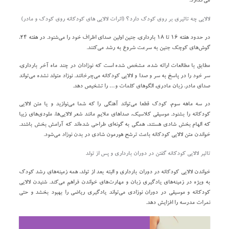
می‌گذارد.
لالایی چه تاثیری بر روی کودک دارد؟ (اثرات لالایی‌ های کودکانه روی کودک و مادر)
در حدود هفته ۱۶ تا ۱۸ بارداری، جنین اولین صدای اطراف خود را می‌شنود. در هفته ۲۴،
گوش‌های کوچک جنین به سرعت شروع به رشد می‌کنند.
مطابق با مطالعات ارائه شده، مشخص شده است که نوزادان در چند ماه آخر بارداری،
سر خود را در پاسخ به سر و صدا و لالایی کودکانه می‌چرخانند. نوزاد متولد نشده می‌تواند
صدای مادر، زبان مادری، الگو‌های کلمات و… را تشخیص دهد.
در سه ماهه سوم، کودک قطعا می‌تواند آهنگی را که شما می‌نوازید و یا متن لالایی
کودکانه را بشنود. موسیقی کلاسیک، صدا‌های ملایم مانند شعر لالایی‌ها، ملودی‌های زیبا
که الهام بخش شادی هستند، همگی به گونه‌ای طراحی شده‌اند که آرامش بخش باشند.
خواندن متن لالایی کودکانه باعث ترشح هورمون شادی در بدن نوزاد می‌شود.
تاثیر لالایی کودکانه گفتن در دوران بارداری و پس از تولد
خواندن لالایی کودکانه در دوران بارداری و البته بعد از تولد، همه زمینه‌های رشد کودک
به ویژه در زمینه‌های یادگیری زبان و مهارت‌های خواندن فراهم می‌کند. شنیدن لالایی
کودکانه و موسیقی در دوران نوزادی می‌تواند یادگیری ریاضی را بهبود بخشد و حتی
نمرات مدرسه را افزایش دهد.