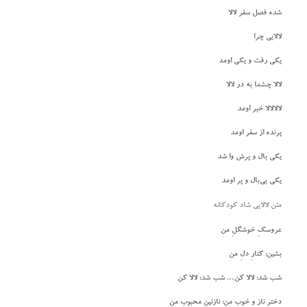
شده فصل سفر لالا
لالایی چرا
یکی رفت و یکی اومد
لالا چشما به در لالا
لالالالا خبر اومد
پرنده از سفر اومد
یکی بال و پرش وا شد
یکی بی‌بال و پر اومد
متن لالایی شاد کودکانه
عروسکِ خوشگلِ من
بشین؛ کنارِ دلِ من
شب شد؛ لالا کن… شب شد؛ لالا کن
دخترِ ناز و خوبِ من؛ نازنینِ محبوبِ من