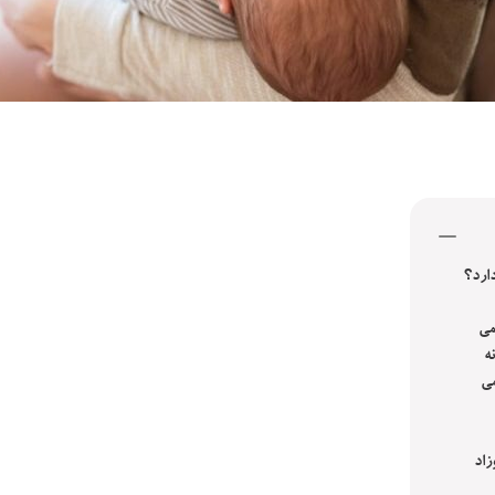
دارد؟
می
ه
می
زاد