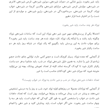
باید شیر بخورد، رژیم غذایی در دوران شیردهی، سوتین شیردهی، قرص شیردهی، لاغری
در شیردهی، عوارض قرص شیردهی، مزایای شیردهی، واکسن کرونا در شیردهی، خواب
نوزاد، کرونا در شیردهی، سرماخوردگی در شیردهی، رژیم شیردهی و مواردی از این
دست را در اختیار شما قرار دهیم.
نوزاد هر چند ساعت باید شیر بخورد
احتمالا یکی از پرسش‌های مهم حین شیر دهی نوزاد این است که ساعات شیردهی نوزاد
چگونه باید باشد و یا اینکه یک نوزاد تازه متولد شده هر چند ساعت باید شیر بخورد؟
برای جواب دادن به این پرسش باید بگوییم که یک نوزاد در شبانه روز باید هر دو
ساعت یکبار شیر بخورد.
از آنجایی که معده نوزاد بسیار کوچک است و حجم کمی دارد، توانایی جای دادن حجم
زیادی از شیر را ندارد. به همین دلیل شیردهی نوزاد در شب، باید متناوبا و هر دو ساعت
یکبار تکرار شود تا کودک گرسنه نماند. البته از تعداد تعویض پوشک بچه نیز می‌توانید
متوجه شوید که میزان شیر دهی کودکتان مناسب است یا خیر.
تعداد دفعات شیردهی نوزاد در شب و شیر دادن به نوزاد در خواب چیست؟
از آنجایی که نوزادان معمولا در روز‌های اولیه تولد خود، شب و روز را به درستی تشخیص
نمی‌دهند و بیشتر در شب بیدار می‌مانند و روز‌ها می‌خوابند، بهتر است که تعداد دفعات
شیر دادن در خواب را مشخص کنیم. به طور کلی کودکی که خواب است، باید هر سه یا
چهار ساعت شیر بخورد. حتی اگر خواب است، باید بیدارش کنید و شیر دهی را انجام