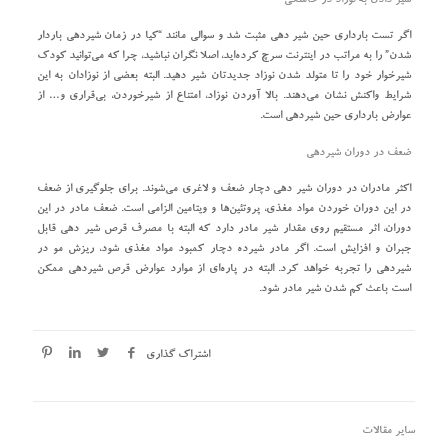
شیر دادن به نوزاد در حاملگی
اگر تست بارداری حین شیر دهی مثبت شد و سوالی مانند “کیا در زمان شیردهی باردار
شدن” را به مراتب در اینترنت سرچ کرده‌اید، اصلا نگران نباشید، چرا که می‌توانید کودک
شیرخوار خود را تا متولد شدن نوزاد جدیدتان شیر دهید. البته بعضی از نوزادان به این
شرایط واکنش نشان می‌دهند. بالا آوردن نوزاد، امتناع از شیرخوردن، بی‌قراری و… از
عوارض بارداری حین شیردهی است.
ضعف در دوران شیردهی
اکثر مادران در دوران شیر دهی دچار ضعف و لاغری می‌شوند. برای جلوگیری از ضعف
در این دوران خوردن مواد مغذی، پروتئین‌ها و ویتامین الزامی است. ضعف مادر در این
دوران، اثر مستقیم روی مقدار شیر مادر دارد که البته با مصرف قرص شیر دهی قابل
جبران و افزایش است. اگر مادر شیرده دچار کمبود مواد مغذی شود، ریزش مو در
شیردهی را تجربه خواهد کرد. البته در پاره‌ای از موارد عوارض قرص شیردهی ممکن
است باعث کم شدن شیر مادر شود.
اشتراک گذاری
سایر مقالات