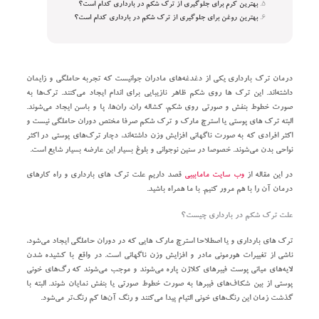
بهترین کرم برای جلوگیری از ترک شکم در بارداری کدام است؟
بهترین روغن برای جلوگیری از ترک شکم در بارداری کدام است؟
درمان ترک‌ بارداری یکی از دغدغه‌های مادران جوانیست که تجربه حاملگی و زایمان
داشته‌اند. این ترک‌ ها روی شکم ظاهر نازیبایی برای اندام ایجاد می‌کنند. ترک‌ها به
صورت خطوط بنفش و صورتی روی شکم، کشاله ران، ران‌ها، پا و باسن ایجاد می‌شوند.
البته ترک های پوستی یا استرچ مارک و ترک شکم صرفا مختص دوران حاملگی نیست و
اکثر افرادی که به صورت ناگهانی افزایش وزن داشته‌اند، دچار ترک‌های پوستی در اکثر
نواحی بدن می‌شوند. خصوصا در سنین نوجوانی و بلوغ بسیار این عارضه بسیار شایع است.
در این مقاله از
وب سایت مامابیبی
قصد داریم علت ترک ‌های بارداری و راه کار‌های
درمان آن را با هم مرور کنیم. با ما همراه باشید.
علت ترک شکم در بارداری چیست؟
ترک های بارداری و یا اصطلاحا استرچ مارک هایی که در دوران حاملگی ایجاد می‌شود،
ناشی از تغییرات هورمونی مادر و افزایش وزن ناگهانی است. در واقع با کشیده شدن
لایه‌های میانی پوست فیبر‌های کلاژن پاره می‌شوند و موجب می‌شوند که رگ‌های خونی
پوستی از بین شکاف‌های فیبر‌ها به صورت خطوط صورتی یا بنفش نمایان شوند. البته با
گذشت زمان این رنگ‌های خونی التیام پیدا می‌کنند و رنگ آن‌ها کم رنگ‌تر می‌شود.